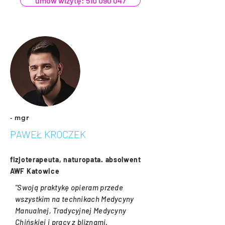
umów wizytę: 510 090 047
- mg
r
PAWEŁ KROCZEK
fizjoterapeuta, naturopata. absolwent
AWF Katowice
"Swoją praktykę opieram przede
wszystkim na technikach Medycyny
Manualnej, Tradycyjnej Medycyny
Chińskiej i pracy z bliznami.