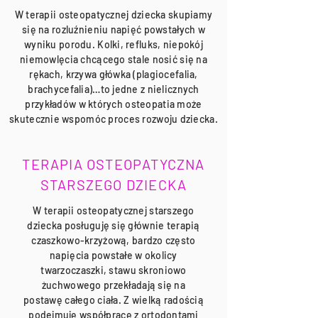
W terapii osteopatycznej dziecka skupiamy
się na rozluźnieniu napięć powstałych w
wyniku porodu. Kolki, refluks, niepokój
niemowlęcia chcącego stale nosić się na
rękach, krzywa główka (plagiocefalia,
brachycefalia)…to jedne z nielicznych
przykładów w których osteopatia może
skutecznie wspomóc proces rozwoju dziecka.
TERAPIA OSTEOPATYCZNA
STARSZEGO DZIECKA
W terapii osteopatycznej starszego
dziecka posługuję się głównie terapią
czaszkowo-krzyżową, bardzo często
napięcia powstałe w okolicy
twarzoczaszki, stawu skroniowo
żuchwowego przekładają się na
postawę całego ciała. Z wielką radością
podejmuję współpracę z ortodontami