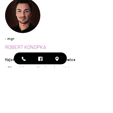
- mg
r
ROBERT KONOPKA
fizjoterapeuta, absolwent AWF Katowice
"W swojej pracy głównie wykorzystuję
usprawnianie za pomocą ruchu,
jednakże indywidualnie dobrane
ćwiczenia staram się łączyć z
metodami terapii manualnej, masażu
tkanek głębkoich oraz suchego
igłowania. Najczęciej pomagam
pacjentom ortopedycznym oraz