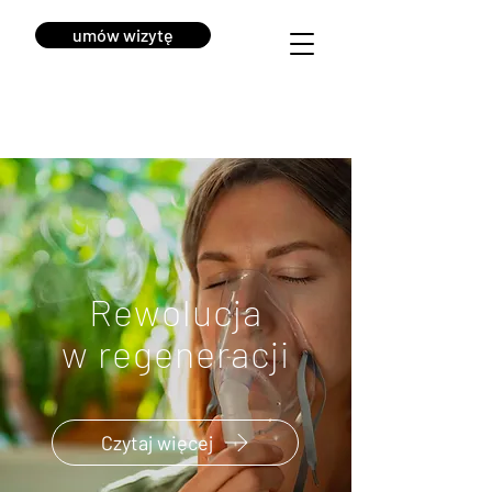
umów wizytę
Rewolucja
w regeneracji
Czytaj więcej